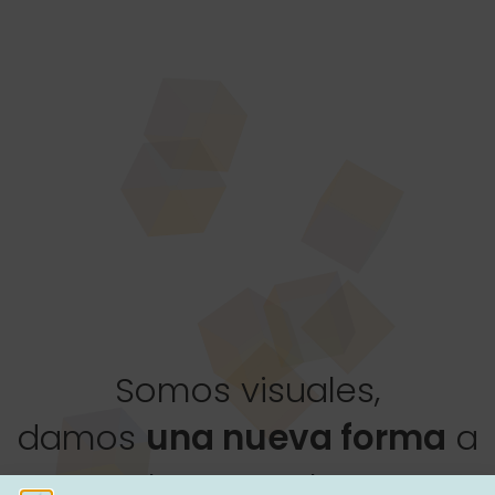
Somos visuales,
damos
una nueva forma
a
tu proyecto.