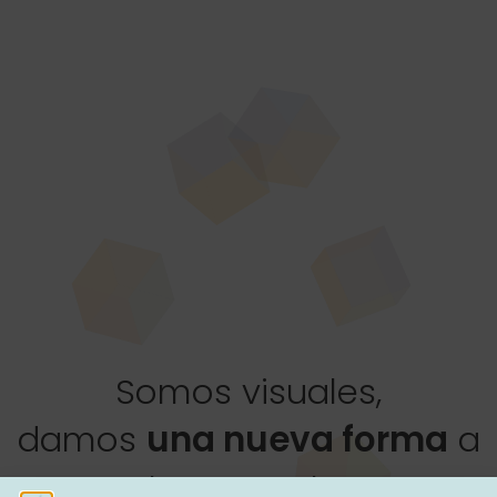
Somos visuales,
damos
una nueva forma
a
tu proyecto.